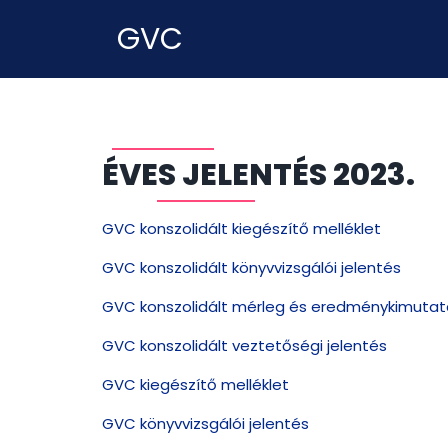
GVC
ÉVES JELENTÉS 2023.
GVC konszolidált kiegészítő melléklet
GVC konszolidált könyvvizsgálói jelentés
GVC konszolidált mérleg és eredménykimutat
GVC konszolidált veztetőségi jelentés
GVC kiegészítő melléklet
GVC könyvvizsgálói jelentés