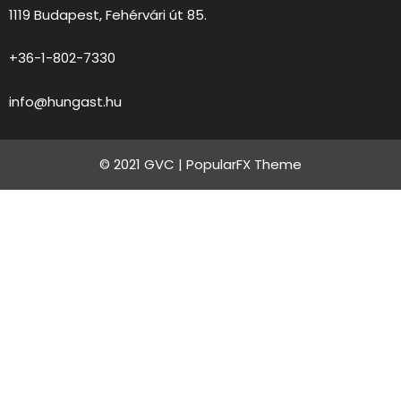
1119 Budapest, Fehérvári út 85.
+36-1-802-7330
info@hungast.hu
© 2021 GVC |
PopularFX Theme