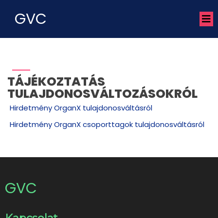
GVC
TÁJÉKOZTATÁS
TULAJDONOSVÁLTOZÁSOKRÓL
Hirdetmény OrganX tulajdonosváltásról
Hirdetmény OrganX csoporttagok tulajdonosváltásról
GVC