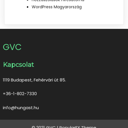
WordPress Magyarország
GVC
Kapcsolat
1119 Budapest, Fehérvári út 85.
+36-1-802-7330
info@hungast.hu
© 2021 GVC |
PopularFX Theme