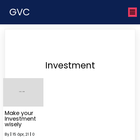
GVC
Investment
Make your
Investment
wisely
By
|
15
ápr, 21
|
0