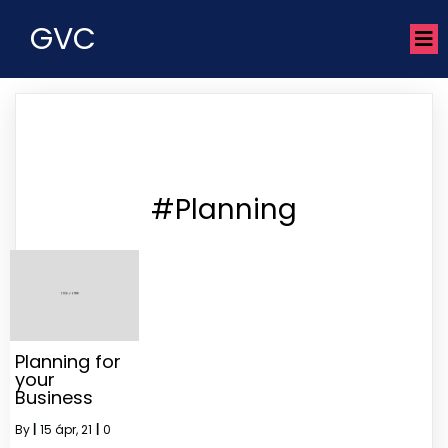
GVC
#Planning
Planning for
your
Business
By
|
15
ápr, 21
|
0