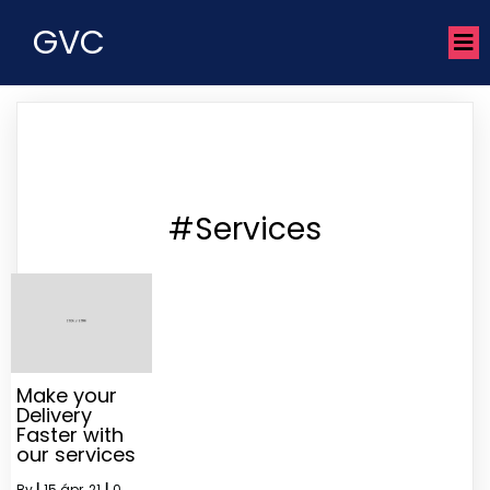
GVC
#Services
Make your
Delivery
Faster with
our services
By
|
15
ápr, 21
|
0